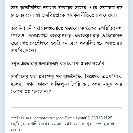
তবে রাজনৈতিক নবাগত বিজয়ের সামনে এখন সবচেয়ে বড়
চ্যালেঞ্জ হলো এই জনপ্রিয়তাকে কার্যকর নীতিতে রূপ দেওয়া।
তার নির্বাচনী সমাবেশগুলোতে হাজারো সমর্থকের উপস্থিতি দেখা
গেলেও, জনসমাগম ব্যবস্থাপনায় অব্যবস্থাপনার অভিযোগও
ওঠে। গত সেপ্টেম্বরে একটি সমাবেশে পদদলিত হয়ে অন্তত ৪০
জন নিহত হন।
তবুও এতে তার জনপ্রিয়তায় বড় কোনো প্রভাব পড়েনি।
নির্বাচনের ফল প্রকাশের পর রাজনৈতিক বিশ্লেষক এএফপিকে
বলেন, ‘যখন কারও ব্যক্তিপূজা তৈরি হয়, তখন মানুষ আর
কোনো প্রশ্ন তোলে না।’
কর্পোরেট সংবাদ
corporatesangbad@gmail.com
02 223354125
৫৫/বি , নোয়াখালী টাওয়ার, ১১ তলা, সুইট: ১১-এফ, পুরানা পল্টন, ঢাকা
১০০০।