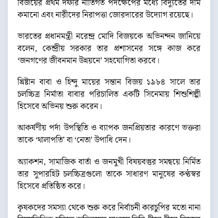
বিজয়ের প্রথম দফার নীতিগত পদক্ষেপের মধ্যে বিদ্যুতের দাম
কমানো এবং নারীদের নিরাপত্তা জোরদারের উদ্যোগ রয়েছে।
ভারতের প্রধানমন্ত্রী নরেন্দ্র মোদি বিজয়কে অভিনন্দন জানিয়ে
বলেন, কেন্দ্রীয় সরকার তার প্রশাসনের সঙ্গে কাজ করে
‘জনগণের জীবনমান উন্নয়নে’ সহযোগিতা করবে।
খ্রিষ্টান বাবা ও হিন্দু মায়ের সন্তান বিজয় ১৯৮৪ সালে তার
চলচ্চিত্র নির্মাতা বাবার পরিচালিত একটি সিনেমায় শিশুশিল্পী
হিসেবে অভিনয় শুরু করেন।
আকর্ষণীয় পর্দা উপস্থিতি ও ব্যাপক জনপ্রিয়তার কারণে ভক্তরা
তাকে ‘থালাপতি’ বা ‘নেতা’ উপাধি দেন।
অ্যাকশন, সামাজিক বার্তা ও জনমুখী বিষয়বস্তুর সমন্বয়ে নির্মিত
তার সুপারহিট চলচ্চিত্রগুলো তাকে সাধারণ মানুষের কণ্ঠস্বর
হিসেবে প্রতিষ্ঠিত করে।
কৃষকদের সমস্যা থেকে শুরু করে নির্বাচনী কারচুপির মতো নানা