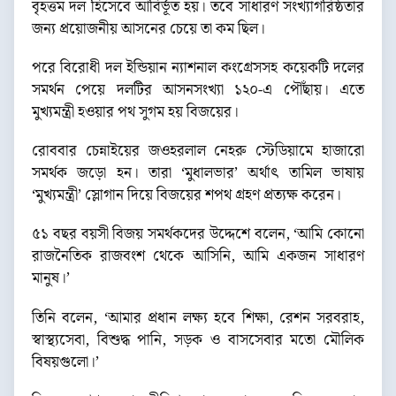
বৃহত্তম দল হিসেবে আবির্ভূত হয়। তবে সাধারণ সংখ্যাগরিষ্ঠতার
জন্য প্রয়োজনীয় আসনের চেয়ে তা কম ছিল।
পরে বিরোধী দল ইন্ডিয়ান ন্যাশনাল কংগ্রেসসহ কয়েকটি দলের
সমর্থন পেয়ে দলটির আসনসংখ্যা ১২০-এ পৌঁছায়। এতে
মুখ্যমন্ত্রী হওয়ার পথ সুগম হয় বিজয়ের।
রোববার চেন্নাইয়ের জওহরলাল নেহরু স্টেডিয়ামে হাজারো
সমর্থক জড়ো হন। তারা ‘মুধালভার’ অর্থাৎ তামিল ভাষায়
‘মুখ্যমন্ত্রী’ স্লোগান দিয়ে বিজয়ের শপথ গ্রহণ প্রত্যক্ষ করেন।
৫১ বছর বয়সী বিজয় সমর্থকদের উদ্দেশে বলেন, ‘আমি কোনো
রাজনৈতিক রাজবংশ থেকে আসিনি, আমি একজন সাধারণ
মানুষ।’
তিনি বলেন, ‘আমার প্রধান লক্ষ্য হবে শিক্ষা, রেশন সরবরাহ,
স্বাস্থ্যসেবা, বিশুদ্ধ পানি, সড়ক ও বাসসেবার মতো মৌলিক
বিষয়গুলো।’