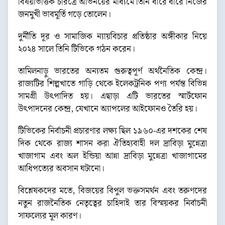
বিষয়ভিত্তিক চরিত্রে অভিনয়ের মাধ্যমে তিনি ধীরে ধীরে নিজের
জনমুখী ভাবমূর্তি গড়ে তোলেন।
দুর্নীতি দূর ও সামাজিক ন্যায়বিচার প্রতিষ্ঠার অঙ্গীকার নিয়ে
২০২৪ সালে তিনি টিভিকে গঠন করেন।
তামিলনাড়ু ভারতের অন্যতম গুরুত্বপূর্ণ অর্থনৈতিক কেন্দ্র।
রাজ্যটির শিল্পখাতে গাড়ি থেকে ইলেকট্রনিক পণ্য পর্যন্ত বিভিন্ন
সামগ্রী উৎপাদিত হয়। এছাড়া এটি ভারতের স্মার্টফোন
উৎপাদনের কেন্দ্র, যেখানে অ্যাপলের আইফোনও তৈরি হয়।
টিভিকের নির্বাচনী প্রচারণার লক্ষ্য ছিল ১৯৬০-এর দশকের শেষ
দিক থেকে রাজ্য শাসন করা ঐতিহ্যবাহী দল দ্রাবিড়া মুন্নেত্রা
খাজাগাম এবং অল ইন্ডিয়া আন্না দ্রাবিড়া মুন্নেত্রা খাজাগামের
আধিপত্যের অবসান ঘটানো।
বিশ্লেষকদের মতে, বিজয়ের বিপুল ভক্তসমর্থন এবং তরুণদের
নতুন রাজনৈতিক নেতৃত্বের চাহিদাই তার বিস্ময়কর নির্বাচনী
সাফল্যের মূল কারণ।