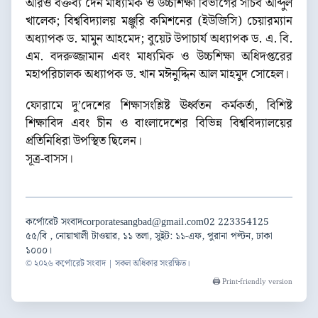
আরও বক্তব্য দেন মাধ্যমিক ও উচ্চশিক্ষা বিভাগের সচিব আব্দুল
খালেক; বিশ্ববিদ্যালয় মঞ্জুরি কমিশনের (ইউজিসি) চেয়ারম্যান
অধ্যাপক ড. মামুন আহমেদ; বুয়েট উপাচার্য অধ্যাপক ড. এ. বি.
এম. বদরুজ্জামান এবং মাধ্যমিক ও উচ্চশিক্ষা অধিদপ্তরের
মহাপরিচালক অধ্যাপক ড. খান মঈনুদ্দিন আল মাহমুদ সোহেল।
ফোরামে দু’দেশের শিক্ষাসংশ্লিষ্ট ঊর্ধ্বতন কর্মকর্তা, বিশিষ্ট
শিক্ষাবিদ এবং চীন ও বাংলাদেশের বিভিন্ন বিশ্ববিদ্যালয়ের
প্রতিনিধিরা উপস্থিত ছিলেন।
সূত্র-বাসস।
কর্পোরেট সংবাদ
corporatesangbad@gmail.com
02 223354125
৫৫/বি , নোয়াখালী টাওয়ার, ১১ তলা, সুইট: ১১-এফ, পুরানা পল্টন, ঢাকা
১০০০।
© ২০২৬ কর্পোরেট সংবাদ | সকল অধিকার সংরক্ষিত।
🖨️ Print-friendly version