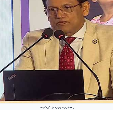
শিক্ষামন্ত্রী এহসানুল হক মিলন।