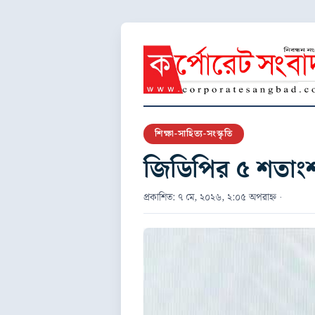
শিক্ষা-সাহিত্য-সংস্কৃতি
জিডিপির ৫ শতাংশ শ
প্রকাশিত: ৭ মে, ২০২৬, ২:০৫ অপরাহ্ন ·