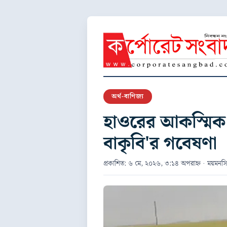
অর্থ-বাণিজ্য
হাওরের আকস্মিক ব
বাকৃবি'র গবেষণা
প্রকাশিত: ৬ মে, ২০২৬, ৩:১৪ অপরাহ্ন · ময়মনসিং