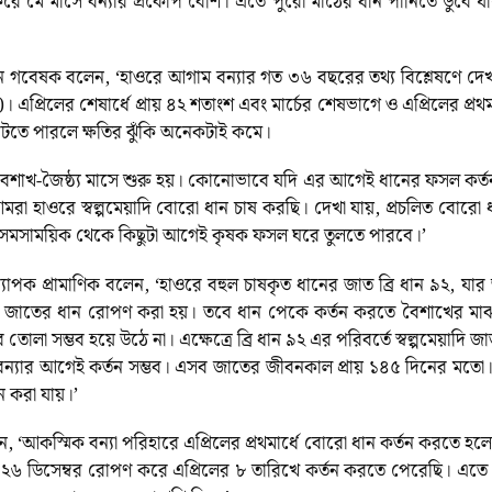
রে মে মাসে বন্যার প্রকোপ বেশি। এতে পুরো মাঠের ধান পানিতে ডুবে 
্রধান গবেষক বলেন, ‘হাওরে আগাম বন্যার গত ৩৬ বছরের তথ্য বিশ্লেষণে দে
। এপ্রিলের শেষার্ধে প্রায় ৪২ শতাংশ এবং মার্চের শেষভাগে ও এপ্রিলের প্র
টতে পারলে ক্ষতির ঝুঁকি অনেকটাই কমে।
শাখ-জৈষ্ঠ্য মাসে শুরু হয়। কোনোভাবে যদি এর আগেই ধানের ফসল কর্তন কর
আমরা হাওরে স্বল্পমেয়াদি বোরো ধান চাষ করছি। দেখা যায়, প্রচলিত বোরো ধ
য় সমসাময়িক থেকে কিছুটা আগেই কৃষক ফসল ঘরে তুলতে পারবে।’
অধ্যাপক প্রামাণিক বলেন, ‘হাওরে বহুল চাষকৃত ধানের জাত ব্রি ধান ৯২, য
জাতের ধান রোপণ করা হয়। তবে ধান পেকে কর্তন করতে বৈশাখের মাঝামা
সম্ভব হয়ে উঠে না। এক্ষেত্রে ব্রি ধান ৯২ এর পরিবর্তে স্বল্পমেয়াদি জাত য
লে বন্যার আগেই কর্তন সম্ভব। এসব জাতের জীবনকাল প্রায় ১৪৫ দিনের ম
 করা যায়।’
লেন, ‘আকস্মিক বন্যা পরিহারে এপ্রিলের প্রথমার্ধে বোরো ধান কর্তন করতে হ
 ২৬ ডিসেম্বর রোপণ করে এপ্রিলের ৮ তারিখে কর্তন করতে পেরেছি। এতে 