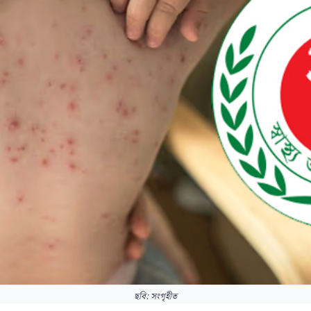
ছবি: সংগৃহীত